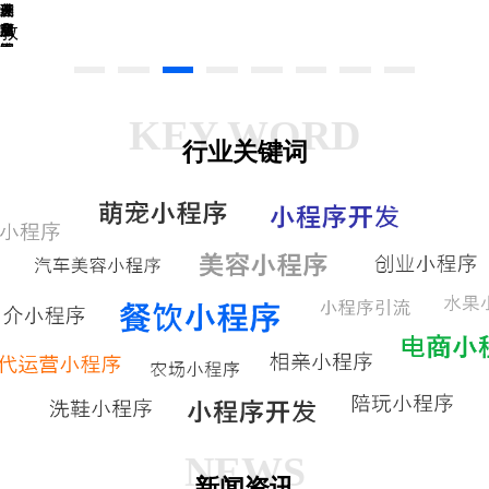
美
春
一
球
三
溯
废
敦
食
膳
店
宝
源
品
网
网
社
查
回
煌
上
上
区
询
收
网
订
订
团
餐
餐
购
KEY WORD
行业关键词
NEWS
新闻资讯