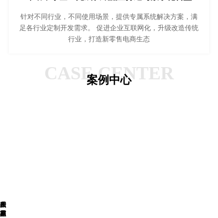
针对不同行业，不同使用场景，提供专属系统解决方案，满
足各行业定制开发需求。 促进企业互联网化，升级改造传统
行业，打造新零售电商生态
CASE CENTER
案例中心
星
四
一
夜
太
产
禾
盟
月
家
星
岁
品
苗