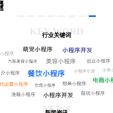
美
春
网
一
球
三
溯
禾
食
膳
店
宝
源
网
网
社
查
苗
上
上
区
询
废
订
订
团
品
餐
餐
购
KEY WORD
回
行业关键词
收
NEWS
新闻资讯