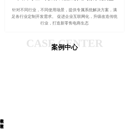
针对不同行业，不同使用场景，提供专属系统解决方案，满
足各行业定制开发需求。 促进企业互联网化，升级改造传统
行业，打造新零售电商生态
CASE CENTER
案例中心
星
四
敦
一
夜
太
产
盟
月
煌
家
星
岁
品