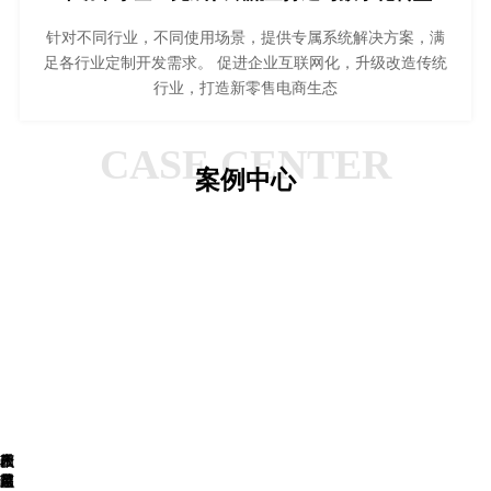
针对不同行业，不同使用场景，提供专属系统解决方案，满
足各行业定制开发需求。 促进企业互联网化，升级改造传统
行业，打造新零售电商生态
CASE CENTER
案例中心
星
四
敦
一
夜
产
禾
盟
月
煌
家
星
品
苗