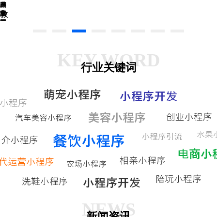
美
春
一
球
三
溯
废
敦
食
膳
店
宝
源
品
网
网
社
查
回
煌
上
上
区
询
收
网
订
订
团
餐
餐
购
KEY WORD
行业关键词
NEWS
新闻资讯