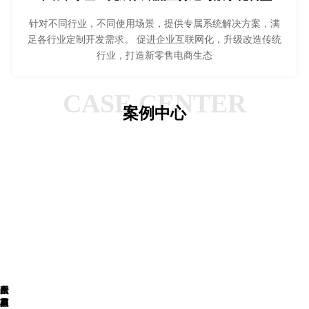
针对不同行业，不同使用场景，提供专属系统解决方案，满
足各行业定制开发需求。 促进企业互联网化，升级改造传统
行业，打造新零售电商生态
CASE CENTER
案例中心
星
四
一
夜
太
产
禾
盟
月
家
星
岁
品
苗