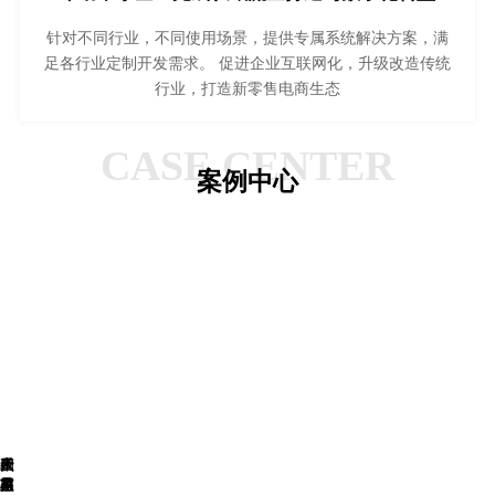
针对不同行业，不同使用场景，提供专属系统解决方案，满
足各行业定制开发需求。 促进企业互联网化，升级改造传统
行业，打造新零售电商生态
CASE CENTER
案例中心
星
四
一
夜
太
产
禾
盟
月
家
星
岁
品
苗